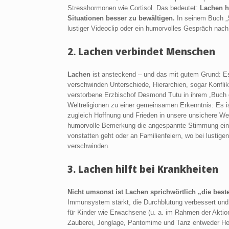
Stresshormonen wie Cortisol. Das bedeutet:
Lachen h
Situationen besser zu bewältigen.
In seinem Buch „
lustiger Videoclip oder ein humorvolles Gespräch nach
2.
Lachen verbindet Menschen
Lachen
ist ansteckend – und das mit gutem Grund: 
verschwinden Unterschiede, Hierarchien, sogar Konflik
verstorbene Erzbischof Desmond Tutu in ihrem „Buch 
Weltreligionen zu einer gemeinsamen Erkenntnis: Es is
zugleich Hoffnung und Frieden in unsere unsichere We
humorvolle Bemerkung die angespannte Stimmung eine
vonstatten geht oder an Familienfeiern, wo bei lusti
verschwinden.
3.
Lachen hilft bei Krankheiten
Nicht umsonst ist Lachen sprichwörtlich „die best
Immunsystem stärkt, die Durchblutung verbessert und 
für Kinder wie Erwachsene (u. a. im Rahmen der Akt
Zauberei, Jonglage, Pantomime und Tanz entweder Hei