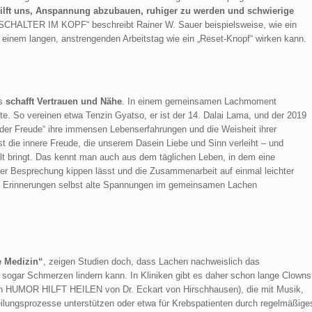
ilft uns, Anspannung abzubauen, ruhiger zu werden und schwierige
SCHALTER IM KOPF“ beschreibt Rainer W. Sauer beispielsweise, wie ein
 einem langen, anstrengenden Arbeitstag wie ein „Reset-Knopf“ wirken kann.
Es
schafft Vertrauen und Nähe
. In einem gemeinsamen Lachmoment
te. So vereinen etwa Tenzin Gyatso, er ist der 14. Dalai Lama, und der 2019
der Freude“ ihre immensen Lebenserfahrungen und die Weisheit ihrer
t die innere Freude, die unserem Dasein Liebe und Sinn verleiht – und
lt bringt. Das kennt man auch aus dem täglichen Leben, in dem eine
r Besprechung kippen lässt und die Zusammenarbeit auf einmal leichter
gen Erinnerungen selbst alte Spannungen im gemeinsamen Lachen
e Medizin“
, zeigen Studien doch, dass Lachen nachweislich das
sogar Schmerzen lindern kann. In Kliniken gibt es daher schon lange Clowns
ion HUMOR HILFT HEILEN von Dr. Eckart von Hirschhausen), die mit Musik,
lungsprozesse unterstützen oder etwa für Krebspatienten durch regelmäßige