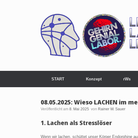
Zum
Inhalt
springen
START
Konzept
rWs
08.05.2025: Wieso LACHEN im men
Veröffentlicht am
8. Mai 2025
von
Rainer W. Sauer
1.
Lachen als Stresslöser
Wenn wir lachen, schüttet unser Körper Endorphine au