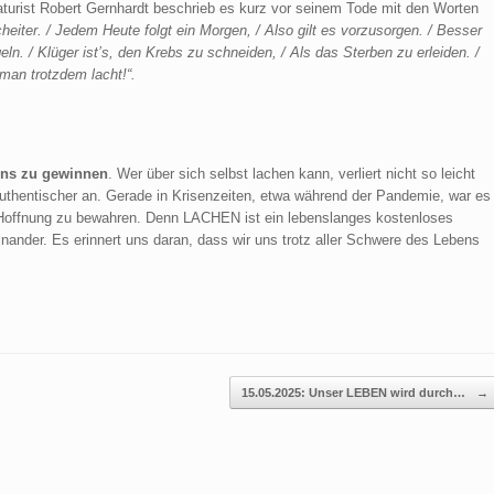
katurist Robert Gernhardt beschrieb es kurz vor seinem Tode mit den Worten
scheiter. / Jedem Heute folgt ein Morgen, / Also gilt es vorzusorgen. / Besser
ln. / Klüger ist’s, den Krebs zu schneiden, / Als das Sterben zu erleiden. /
 man trotzdem lacht!“.
ens zu gewinnen
. Wer über sich selbst lachen kann, verliert nicht so leicht
thentischer an. Gerade in Krisenzeiten, etwa während der Pandemie, war es
 Hoffnung zu bewahren. Denn LACHEN ist ein lebenslanges kostenloses
inander. Es erinnert uns daran, dass wir uns trotz aller Schwere des Lebens
15.05.2025: Unser LEBEN wird durch…
→